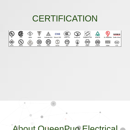
CERTIFICATION
About QueenPuo Electrical